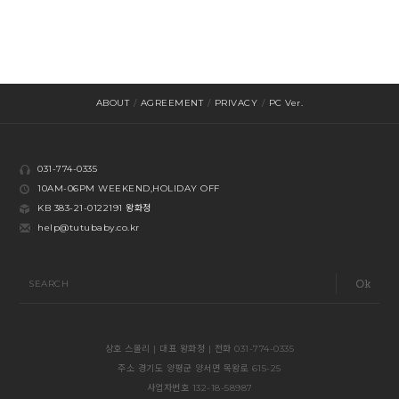
ABOUT
/
AGREEMENT
/
PRIVACY
/
PC Ver.
031-774-0335
10AM-06PM WEEKEND,HOLIDAY OFF
KB 383-21-0122191 왕화정
help@tutubaby.co.kr
SEARCH
상호 스몰리 | 대표 왕화정 | 전화 031-774-0335
주소 경기도 양평군 양서면 목왕로 615-25
사업자번호 132-18-58987