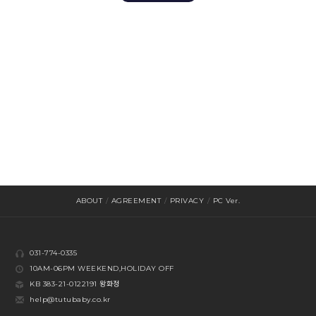
ABOUT
/
AGREEMENT
/
PRIVACY
/
PC Ver.
031-774-0335
10AM-06PM WEEKEND,HOLIDAY OFF
KB 383-21-0122191 왕화정
help@tutubaby.co.kr