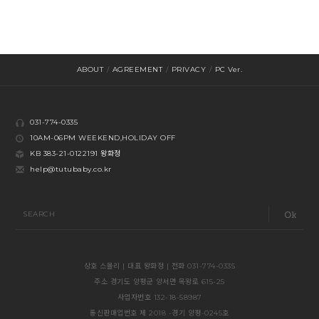
ABOUT
/
AGREEMENT
/
PRIVACY
/
PC Ver.
031-774-0335
10AM-06PM WEEKEND,HOLIDAY OFF
KB 383-21-0122191 왕화정
help@tutubaby.co.kr
SEARCH
상호 스몰리 | 대표 왕화정 | 전화 031-774-0335
주소 경기도 양평군 양서면 목왕로 615-25
사업자번호 132-18-58987
통신판매업번호 제 2018 -경기 양평-0245호