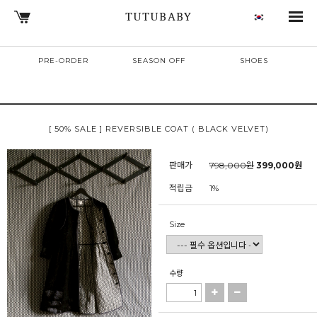
TUTUBABY
PRE-ORDER
SEASON OFF
SHOES
[ 50% SALE ] REVERSIBLE COAT ( BLACK VELVET)
판매가
798,000원
399,000원
적립금
1%
Size
수량