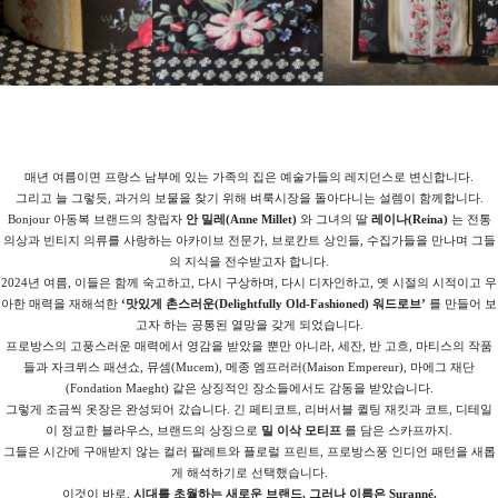
매년 여름이면 프랑스 남부에 있는 가족의 집은 예술가들의 레지던스로 변신합니다.
그리고 늘 그렇듯, 과거의 보물을 찾기 위해 벼룩시장을 돌아다니는 설렘이 함께합니다.
Bonjour 아동복 브랜드의 창립자
안 밀레(Anne Millet)
와 그녀의 딸
레이나(Reina)
는 전통
의상과 빈티지 의류를 사랑하는 아카이브 전문가, 브로칸트 상인들, 수집가들을 만나며 그들
의 지식을 전수받고자 합니다.
2024년 여름, 이들은 함께 숙고하고, 다시 구상하며, 다시 디자인하고, 옛 시절의 시적이고 우
아한 매력을 재해석한
‘맛있게 촌스러운(Delightfully Old-Fashioned) 워드로브’
를 만들어 보
고자 하는 공통된 열망을 갖게 되었습니다.
프로방스의 고풍스러운 매력에서 영감을 받았을 뿐만 아니라, 세잔, 반 고흐, 마티스의 작품
들과 자크뮈스 패션쇼, 뮤셈(Mucem), 메종 엠프러러(Maison Empereur), 마에그 재단
(Fondation Maeght) 같은 상징적인 장소들에서도 감동을 받았습니다.
그렇게 조금씩 옷장은 완성되어 갔습니다. 긴 페티코트, 리버서블 퀼팅 재킷과 코트, 디테일
이 정교한 블라우스, 브랜드의 상징으로
밀 이삭 모티프
를 담은 스카프까지.
그들은 시간에 구애받지 않는 컬러 팔레트와 플로럴 프린트, 프로방스풍 인디언 패턴을 새롭
게 해석하기로 선택했습니다.
이것이 바로,
시대를 초월하는 새로운 브랜드, 그러나 이름은 Suranné.