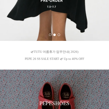
🌿TUTU 여름휴가 업무안내( 2026)
PEPE 26 SS SALE START 🌿 Up to 40% OFF
PEPESHOES