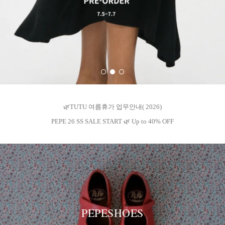
🌿TUTU 여름휴가 업무안내( 2026)
PEPE 26 SS SALE START 🌿 Up to 40% OFF
PEPESHOES