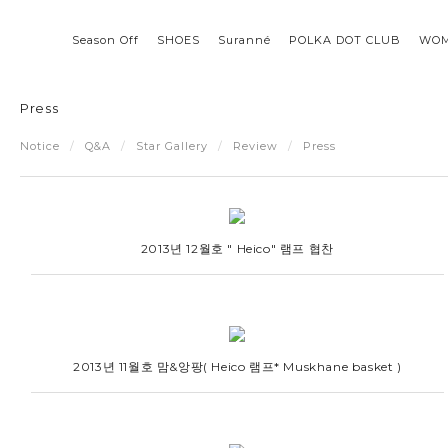
Season Off
SHOES
Suranné
POLKA DOT CLUB
WO
Press
Notice
/
Q&A
/
Star Gallery
/
Review
/
Press
2013년 12월호 " Heico" 램프 협찬
2013년 11월호 맘&앙팡( Heico 램프* Muskhane basket )