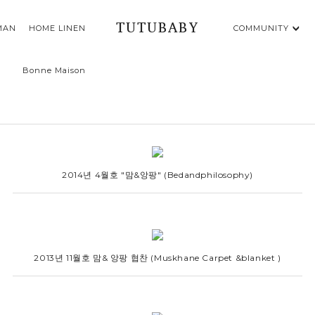
TUTUBABY
MAN
HOME LINEN
COMMUNITY
Bonne Maison
2014년 4월호 "맘&앙팡" (Bedandphilosophy)
2013년 11월호 맘& 앙팡 협찬 (Muskhane Carpet &blanket )