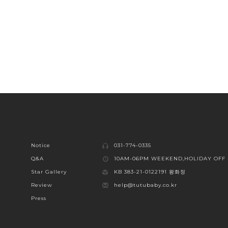
Notice
031-774-0335
Q&A
10AM-06PM WEEKEND,HOLIDAY OFF
Star Gallery
KB 383-21-0122191 왕화정
Review
help@tutubaby.co.kr
Press