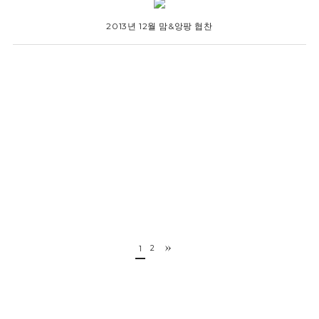
2013년 12월 맘&앙팡 협찬
2
1